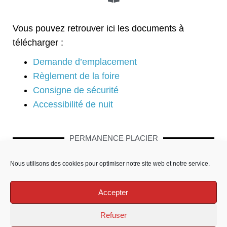
Vous pouvez retrouver ici les documents à
télécharger :
Demande d’emplacement
Règlement de la foire
Consigne de sécurité
Accessibilité de nuit
PERMANENCE PLACIER
Nous utilisons des cookies pour optimiser notre site web et notre service.
A partir de juillet : Mardi et Jeudi de 14h à 17h30
Accepter
A partir du 1er Octobre : Mardi – Jeudi – Vendredi
de 14h à 17h30
Refuser